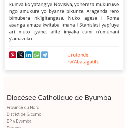
kumva ko yatangiye Novisiya, yohereza mukuruwe
ngo amukure yo byanze bikunze. Aragenda rero
bimubera nk’igitangaza. Nuko ageze i Roma
asanga amaze kwitaba Imana ! Stanislasi yapfuye
ari muto cyane, afite imyaka cumi n’umunani
y’amavuko.
Urutonde
rw'Abatagatifu
Diocèsee Catholique de Byumba
Province du Nord
District de Gicumbi
BP 5 Byumba