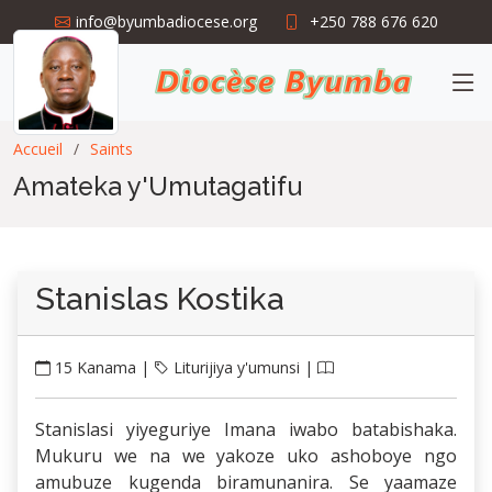
info@byumbadiocese.org
+250 788 676 620
Accueil
Saints
Amateka y'Umutagatifu
Stanislas Kostika
15 Kanama |
Liturijiya y'umunsi |
Stanislasi yiyeguriye Imana iwabo batabishaka.
Mukuru we na we yakoze uko ashoboye ngo
amubuze kugenda biramunanira. Se yaamaze