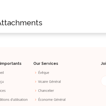
Attachments
 importants
Our Services
Jo
eil
Évêque
rçu
Vicaire Général
ices
Chancelier
itions d'utilisation
Économe Général