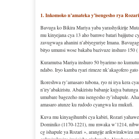
1. Inkomoko n’amateka y’isengesho rya Rozari
Bavuga ko Bikira Mariya yaba yarashyikirije Mut
mu kinyejana cya 13 aho bamwe batari bajijutse
zavugwaga ahanini n’abiyeguriye Imana. Bavugag
bityo umunsi wose bakaba bazivuze inshuro 150 ( 
Kuramutsa Mariya inshuro 50 byarimo no kumutur
ndabo. Iryo kamba ryari rimeze nk’akagofero gato (
Ikoreshwa ry’amasaro tubona, ryo ni irya kera cya
n’iry’abakiristu. Abakiristu babanje kujya batun
umubare bagezeho mu isengesho ry’ishapule. Aha n
amasaro atunze ku rudodo cyangwa ku mukufi.
Kuva mu kinyagihumbi cya kabiri, Rozari yahaw
Dominiko (1170-1221), mu mwaka w’1214, nibwo ya
cg ishapule ya Rozari », arangije arikwirakwiza 