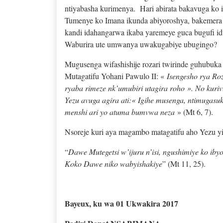
ntiyabasha kurimenya. Hari abirata bakavuga ko 
Tumenye ko Imana ikunda abiyoroshya, bakemera g
kandi idahangarwa ikaba yaremeye guca bugufi i
Waburira ute umwanya uwakugabiye ubugingo?
Mugusenga wifashishije rozari twirinde guhubuka
Mutagatifu Yohani Pawulo II: «
Isengesho rya Ro
ryaba rimeze nk’umubiri utagira roho ». No kur
Yezu avuga agira ati:« Igihe musenga, ntimuga
menshi ari yo atuma bumvwa neza
» (Mt 6, 7).
Nsoreje kuri aya magambo matagatifu aho Yezu y
“
Dawe Mutegetsi w’ijuru n’isi, ngushimiye ko ib
Koko Dawe niko wabyishakiye
” (Mt 11, 25).
Bayeux, ku wa 01 Ukwakira 2017