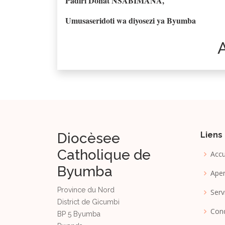
Padiri Donat NSABIMANA,
Umusaseridoti wa diyosezi ya Byumba
Diocèsee
Liens
Catholique de
Accu
Byumba
Ape
Province du Nord
Serv
District de Gicumbi
Cond
BP 5 Byumba