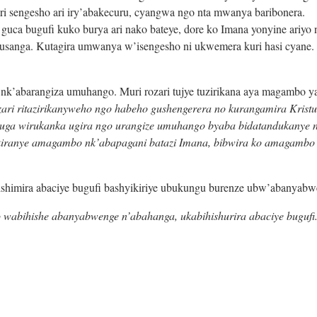
iri sengesho ari iry’abakecuru, cyangwa ngo nta mwanya baribonera.
uca bugufi kuko burya ari nako bateye, dore ko Imana yonyine ariyo 
dusanga. Kutagira umwanya w’isengesho ni ukwemera kuri hasi cyane.
 nk’abarangiza umuhango. Muri rozari tujye tuzirikana aya magambo y
zari ritazirikanyweho ngo habeho gushengerera no kurangamira Kristu
ivuga wirukanka ugira ngo urangize umuhango byaba bidatandukanye n
sukiranye amagambo nk’abapagani batazi Imana, bibwira ko amagambo
ishimira abaciye bugufi bashyikiriye ubukungu burenze ubw’abanyabw
yo wabihishe abanyabwenge n’abahanga, ukabihishurira abaciye bugufi