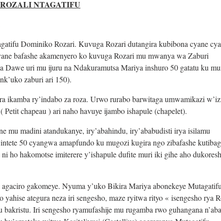
ROZALI NTAGATIFU
agatifu Dominiko Rozari. Kuvuga Rozari dutangira kubibona cyane cy
 cyane bafashe akamenyero ko kuvuga Rozari mu mwanya wa Zaburi
a Dawe uri mu ijuru na Ndakuramutsa Mariya inshuro 50 gatatu ku mu
nk’uko zaburi ari 150).
a ikamba ry’indabo za roza. Urwo rurabo barwitaga umwamikazi w’iz
 Petit chapeau ) ari naho havuye ijambo ishapule (chapelet).
ne mu madini atandukanye, iry’abahindu, iry’ababudisti irya isilamu
ga intete 50 cyangwa amapfundo ku mugozi kugira ngo zibafashe kutiba
i ho hakomotse imiterere y’ishapule dufite muri iki gihe aho dukores
e agaciro gakomeye. Nyuma y’uko Bikira Mariya abonekeye Mutagatif
hise ategura neza iri sengesho, maze ryitwa rityo « isengesho rya R
mu bakristu. Iri sengesho ryamufashije mu rugamba rwo guhangana n’ab