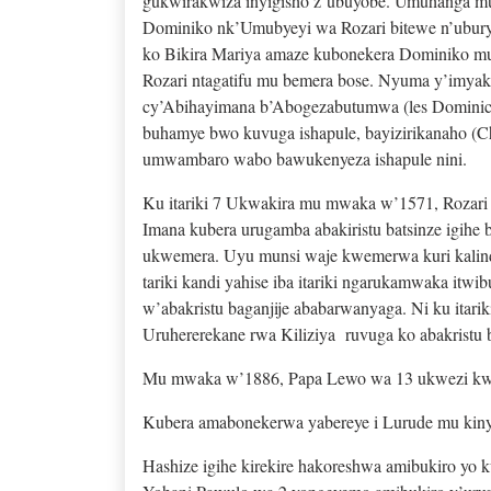
gukwirakwiza inyigisho z’ubuyobe. Umuhanga mu b
Dominiko nk’Umubyeyi wa Rozari bitewe n’ubur
ko Bikira Mariya amaze kubonekera Dominiko mu
Rozari ntagatifu mu bemera bose. Nyuma y’imyaka
cy’Abihayimana b’Abogezabutumwa (les Dominicai
buhamye bwo kuvuga ishapule, bayizirikanaho (C
umwambaro wabo bawukenyeza ishapule nini.
Ku itariki 7 Ukwakira mu mwaka w’1571, Rozari
Imana kubera urugamba abakiristu batsinze igihe
ukwemera. Uyu munsi waje kwemerwa kuri kalinda
tariki kandi yahise iba itariki ngarukamwaka it
w’abakristu baganjije ababarwanyaga. Ni ku itari
Uruhererekane rwa Kiliziya ruvuga ko abakristu 
Mu mwaka w’1886, Papa Lewo wa 13 ukwezi kwa
Kubera amabonekerwa yabereye i Lurude mu kinyej
Hashize igihe kirekire hakoreshwa amibukiro yo