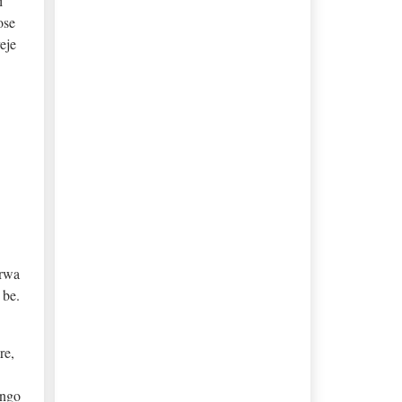
i
ose
eje
urwa
 be.
re,
 ngo