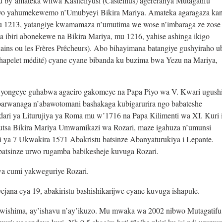
y’amateka witwa Kasiteliyusi (Castellius) agereranya Mutagatifu
yo yahumekewemo n’Umubyeyi Bikira Mariya. Amateka agaragaza kan
 1213, yatangiye kwamamaza n’umutima we wose n’imbaraga ze zose
 ibiri abonekewe na Bikira Mariya, mu 1216, yahise ashinga ikigo
ns ou les Frères Prêcheurs). Abo bihayimana batangiye gushyiraho u
hapelet médité) cyane cyane bibanda ku buzima bwa Yezu na Mariya,
 yongeye guhabwa agaciro gakomeye na Papa Piyo wa V. Kwari ugush
 barwanaga n’abawotomani bashakaga kubigarurira ngo babateshe
ri ya Liturujiya ya Roma mu w’1716 na Papa Kilimenti wa XI. Kuri 
wibutsa Bikira Mariya Umwamikazi wa Rozari, maze igahuza n’umunsi
ki ya 7 Ukwakira 1571 Abakristu batsinze Abanyaturukiya i Lepante.
batsinze urwo rugamba babikesheje kuvuga Rozari.
 cumi yakweguriye Rozari.
ana cya 19, abakiristu bashishikarijwe cyane kuvuga ishapule.
 kwishima, ay’ishavu n’ay’ikuzo. Mu mwaka wa 2002 nibwo Mutagatifu