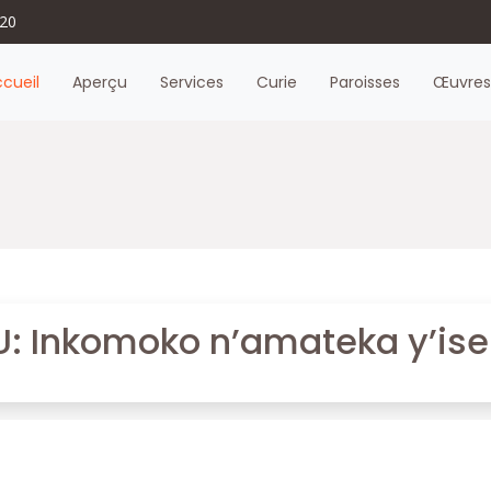
620
cueil
Aperçu
Services
Curie
Paroisses
Œuvre
: Inkomoko n’amateka y’ise