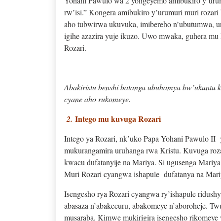
Yohani Pawulo wa 2 yongeyemo amibukiro y’urumur
rw’isi.” Kongera amibukiro y’urumuri muri rozari 
aho tubwirwa ukuvuka, imibereho n’ubutumwa, ur
igihe azazira yuje ikuzo. Uwo mwaka, guhera 
Rozari.
Abakiristu benshi batanga ubuhamya bw’ukuntu 
cyane aho rukomeye.
Intego mu kuvuga Rozari
2.
Intego ya Rozari, nk’uko Papa Yohani Pawulo II 
mukurangamira uruhanga rwa Kristu. Kuvuga roza
kwacu dufatanyije na Mariya. Si ugusenga Mariy
Muri Rozari cyangwa ishapule dufatanya na Mar
Isengesho rya Rozari cyangwa ry’ishapule ridush
abasaza n’abakecuru, abakomeye n’aboroheje. Tw
musaraba. Kimwe mukirigira isengesho rikomeye