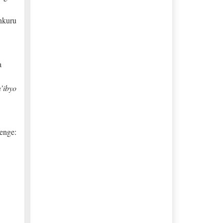
nkuru
a
’ibyo
enge:
.