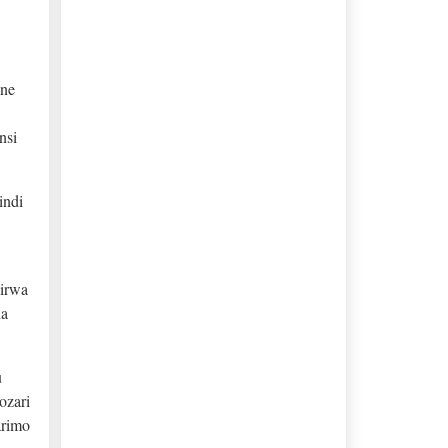
ane
nsi
indi
girwa
ha
u
ozari
arimo