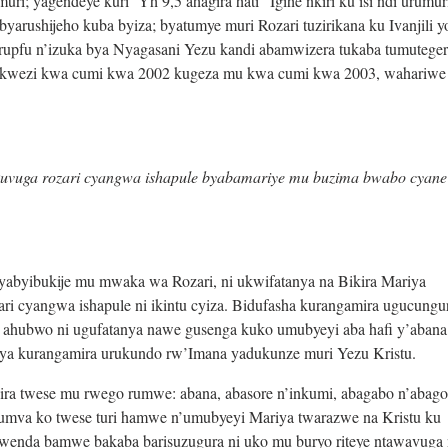
i; yagendeye kuri Yh 9,5 ahagira hati “Igihe nkiri ku isi ndi urumur
byarushijeho kuba byiza; byatumye muri Rozari tuzirikana ku Ivanjili y
upfu n’izuka bya Nyagasani Yezu kandi abamwizera tukaba tumuteger
mu kwezi kwa cumi kwa 2002 kugeza mu kwa cumi kwa 2003, wahariwe
kuvuga rozari cyangwa ishapule byabamariye mu buzima bwabo cyane
yabyibukije mu mwaka wa Rozari, ni ukwifatanya na Bikira Mariya
ri cyangwa ishapule ni ikintu cyiza. Bidufasha kurangamira ugucung
a ahubwo ni ugufatanya nawe gusenga kuko umubyeyi aba hafi y’abana
iya kurangamira urukundo rw’Imana yadukunze muri Yezu Kristu.
yira twese mu rwego rumwe: abana, abasore n’inkumi, abagabo n’abago
umva ko twese turi hamwe n’umubyeyi Mariya twarazwe na Kristu ku
 wenda bamwe bakaba barisuzugura ni uko mu buryo riteye ntawavuga