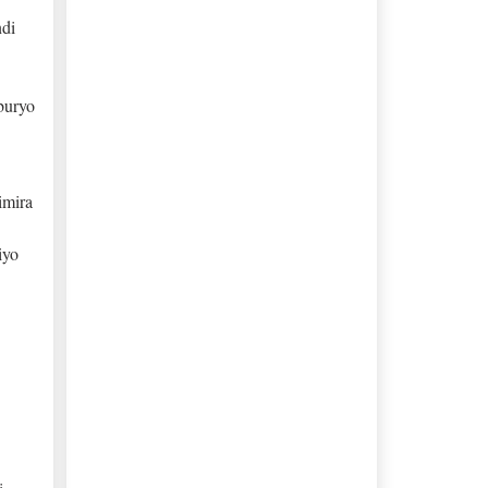
di
buryo
imira
iyo