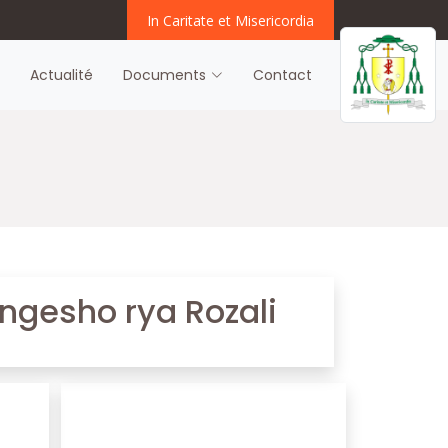
In Caritate et Misericordia
s
Actualité
Documents
Contact
ngesho rya Rozali