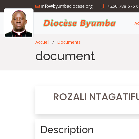
info@byumbadiocese.org
+250 788 676 
Ac
Accueil
Documents
document
ROZALI NTAGATIFU
Description