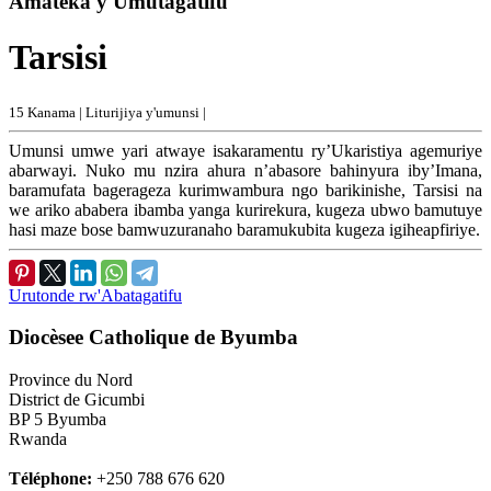
Amateka y'Umutagatifu
Tarsisi
15 Kanama |
Liturijiya y'umunsi |
Umunsi umwe yari atwaye isakaramentu ry’Ukaristiya agemuriye
abarwayi. Nuko mu nzira ahura n’abasore bahinyura iby’Imana,
baramufata bagerageza kurimwambura ngo barikinishe, Tarsisi na
we ariko ababera ibamba yanga kurirekura, kugeza ubwo bamutuye
hasi maze bose bamwuzuranaho baramukubita kugeza igiheapfiriye.
Urutonde rw'Abatagatifu
Diocèsee Catholique de Byumba
Province du Nord
District de Gicumbi
BP 5 Byumba
Rwanda
Téléphone:
+250 788 676 620