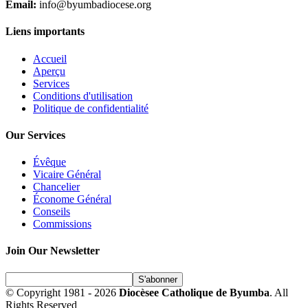
Email:
info@byumbadiocese.org
Liens importants
Accueil
Aperçu
Services
Conditions d'utilisation
Politique de confidentialité
Our Services
Évêque
Vicaire Général
Chancelier
Économe Général
Conseils
Commissions
Join Our Newsletter
© Copyright 1981 - 2026
Diocèsee Catholique de Byumba
. All
Rights Reserved