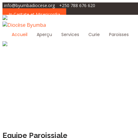
info@byumbadiocese.org
+250 788 676 620
In Caritate et Misericordia
Accueil
Aperçu
Services
Curie
Paroisses
Equipe Paroissiale