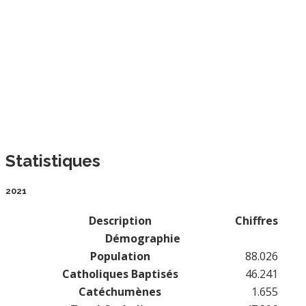
Econome
A Jean Pierre SIBORUREMA
Vicaire
Préfet des Etudes
Prefet des Etudes EFA Nyagahanga
Statistiques
Fratri Thaddée RUGIRANGOGA
2021
Stagiaire
Description
Chiffres
Démographie
Population
88.026
Catholiques Baptisés
46.241
Catéchumènes
1.655