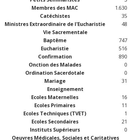
Membres des MAC
1.630
Catéchistes
35
Ministres Extraordinaire de l'Eucharistie
48
Vie Sacrementale
Baptême
747
Eucharistie
516
Confirmation
890
Onction des Malades
0
Ordination Sacerdotale
0
Mariage
31
Enseignement
Ecoles Maternelles
16
Ecoles Primaires
11
Ecoles Techniques (TVET)
1
Ecoles Secondaires
21
Instituts Supérieurs
0
Oeuvres Médicales, Sociales et Caritatives