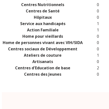
Centres Nutritionnels
0
Centres de Santé
0
Hôpitaux
0
Service aux handicapés
1
Action Familiale
1
Home pour vieillards
0
Home de personnes vivant avec VIH/SIDA
0
Centres sociaux de Développement
0
Ateliers de couture
1
Artisanats
0
Centres d'Education de base
2
Centres des Jeunes
0