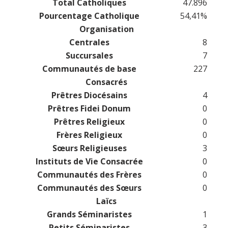
Total Catholiques
47.896
Pourcentage Catholique
54,41%
Organisation
Centrales
8
Succursales
7
Communautés de base
227
Consacrés
Prêtres Diocésains
4
Prêtres Fidei Donum
0
Prêtres Religieux
0
Frères Religieux
0
Sœurs Religieuses
3
Instituts de Vie Consacrée
0
Communautés des Frères
0
Communautés des Sœurs
0
Laïcs
Grands Séminaristes
1
Petits Séminaristes
3