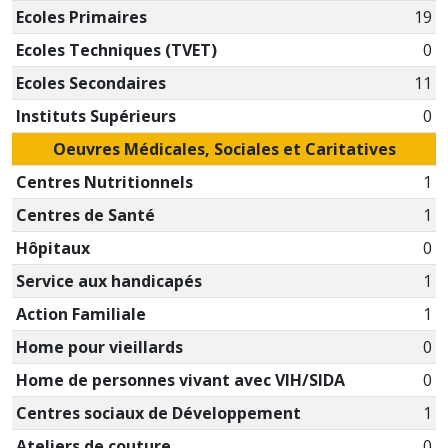
Ecoles Primaires
19
Ecoles Techniques (TVET)
0
Ecoles Secondaires
11
Instituts Supérieurs
0
Oeuvres Médicales, Sociales et Caritatives
Centres Nutritionnels
1
Centres de Santé
1
Hôpitaux
0
Service aux handicapés
1
Action Familiale
1
Home pour vieillards
0
Home de personnes vivant avec VIH/SIDA
0
Centres sociaux de Développement
1
Ateliers de couture
0