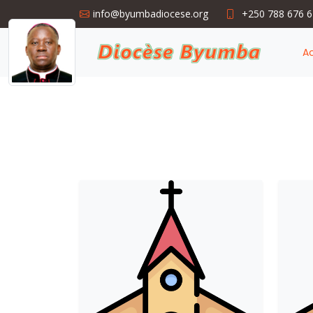
info@byumbadiocese.org
+250 788 676 
Ac