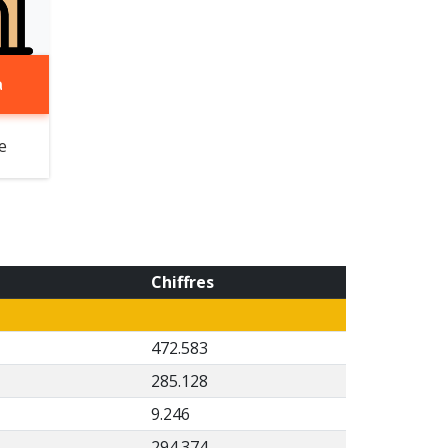
a
e
Chiffres
472.583
285.128
9.246
294.374