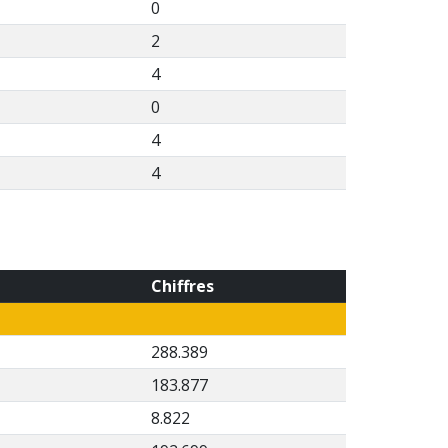
0
2
4
0
4
4
Chiffres
288.389
183.877
8.822